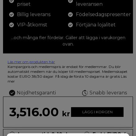
priset
leveransen
Billig leverans
Födelsedagspresenter
VIP-åtkomst
Förtjäna lojalitet
...och många fler fördelar. Gäller att lägga i varukorgen
ovan.
Läs mer om produkten här
12 färgpennor som du kan färglägga dina teckningar med. På
Kampanjpris och medlemspris är endast för medlemmar. Du blir
illustrationen på den vackra askan finns fjärilar i vilda fluorescerande
automatiskt medlem när du köper till medlemspriset. Medlemskapet
färger.
kostar EURO 38/30 dagar. Få idag de första 10 dagarna är gratis
Läs
mer
Nöjdhetsgaranti
Snabb leverans
3,516.00
kr
LÄGG I KORGEN
Leveranstid: 2-10 dagar
Frakt EURO 4