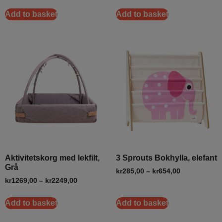
Add to basket
Add to basket
Aktivitetskorg med lekfilt,
3 Sprouts Bokhylla, elefant
Grå
kr
285,00
–
kr
654,00
kr
1269,00
–
kr
2249,00
Add to basket
Add to basket