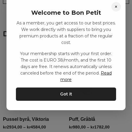
×
Welcome to Bon Petit
As a member, you get access to our best prices.
We work directly with suppliers to bring you
Du kanske också gillar
premium products at a fraction of the regular
cost.
Your membership starts with your first order.
The cost is EURO 38/month, and the first 10
days are free. It renews automatically unless
canceled before the end of the period.
Read
more
Got it
Pussel byrå, Viktoria
Puff, Gråblå
kr
2934,00
–
kr
4584,00
kr
980,00
–
kr
1782,00