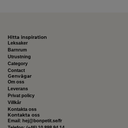
Hitta inspiration
Leksaker
Barnrum
Utrustning
Category
Contact
Genvägar
Om oss
Leverans
Privat policy
Villkår
Kontakta oss
Kontakta oss
Email:
hej@bonpetit.se/fr
Telefon: (+46) 10 898 94 14