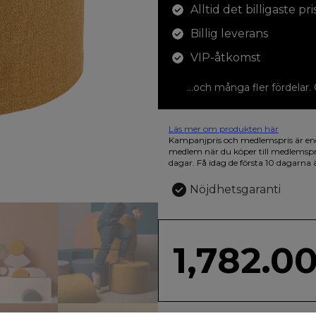
Alltid det billigaste pri
Billig leverans
VIP-åtkomst
...och många fler fördelar.
Läs mer om produkten här
12 färgpennor som du kan färglägga 
Kampanjpris och medlemspris är en
den vackra askan finns fjärilar i vild
medlem när du köper till medlemsp
dagar. Få idag de första 10 dagarna 
Nöjdhetsgaranti
1,782.0