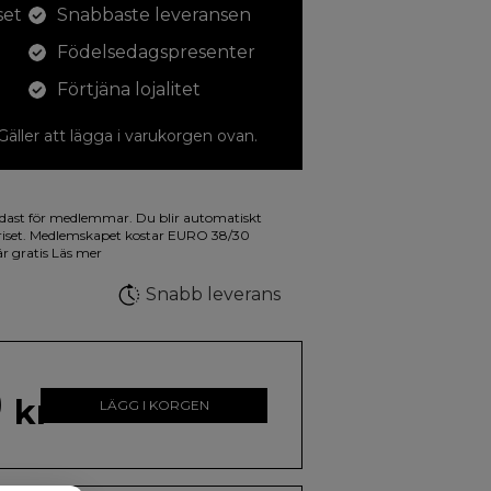
set
Snabbaste leveransen
Födelsedagspresenter
Förtjäna lojalitet
 Gäller att lägga i varukorgen ovan.
dina teckningar med. På illustrationen på
dast för medlemmar. Du blir automatiskt
a fluorescerande färger.
riset. Medlemskapet kostar EURO 38/30
är gratis
Läs mer
Snabb leverans
0
kr
LÄGG I KORGEN