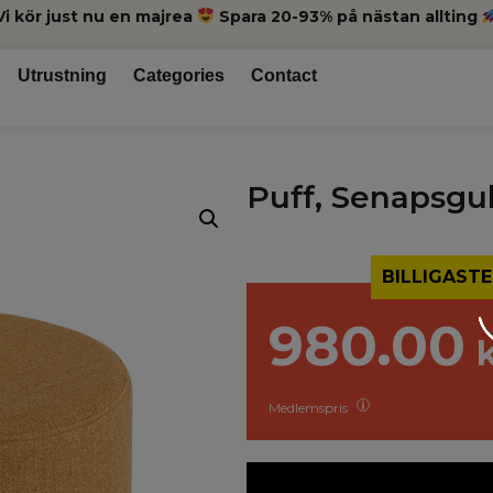
Vi kör just nu en majrea
Spara 20-93% på nästan allting
Utrustning
Categories
Contact
Puff, Senapsgu
BILLIGASTE
980.00
Medlemspris