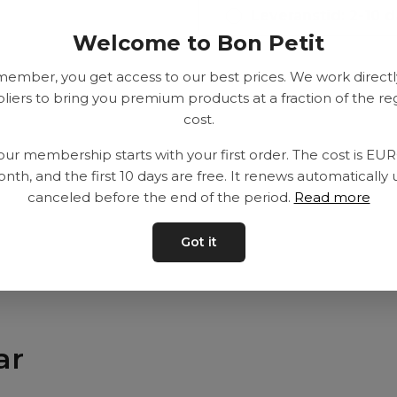
Leveranstid: 2-10 
Welcome to Bon Petit
member, you get access to our best prices. We work directl
liers to bring you premium products at a fraction of the re
cost.
our membership starts with your first order. The cost is EU
nth, and the first 10 days are free. It renews automatically 
canceled before the end of the period.
Read more
Got it
ar