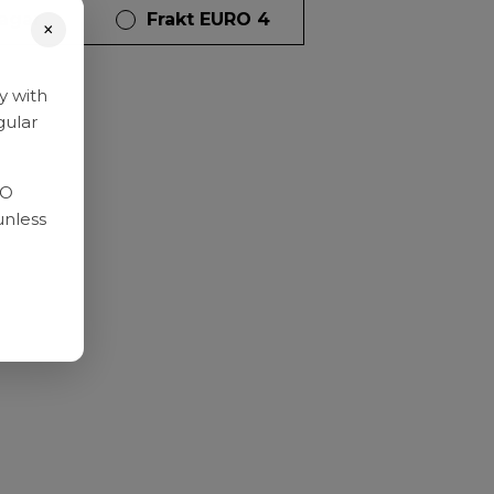
dagar
Frakt EURO 4
×
y with
gular
RO
unless