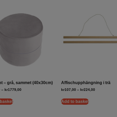
nt – grå, sammet (40x30cm)
Affischupphängning i trä
0
–
kr
1779,00
kr
107,00
–
kr
224,00
 basket
Add to basket