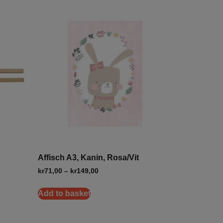
Affisch A3, Kanin, Rosa/Vit
kr
71,00
–
kr
149,00
Add to basket