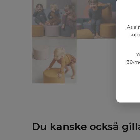
As a 
supp
Y
38/mo
Du kanske också gill