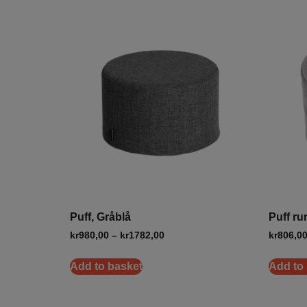
Puff, Gråblå
Puff ru
kr
980,00
–
kr
1782,00
kr
806,0
Add to basket
Add to