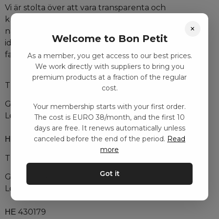
Vi är stolta över att vara transparenta och
kundvänliga, vilket är anledningen till att vi inte har
×
några villkor eller uppsägningar. Prova Bon Petit
Welcome to Bon Petit
idag, och låt oss hjälpa dig att ge det bästa för din
familj.
As a member, you get access to our best prices.
We work directly with suppliers to bring you
premium products at a fraction of the regular
TIGLIANO LTD
cost.
Georgioy Anastasioy, 15, 3070
Your membership starts with your first order.
Lemesos, Cyprus
The cost is EURO 38/month, and the first 10
days are free. It renews automatically unless
canceled before the end of the period.
Read
ΗΕ 430179
more
TIGLIANO LTD
Got it
Georgioy Anastasioy, 15, 3070
Lemesos, Cyprus
ΗΕ 430179