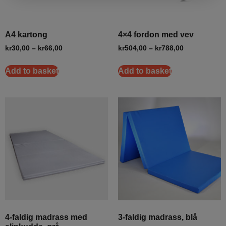
A4 kartong
4×4 fordon med vev
kr
30,00
–
kr
66,00
kr
504,00
–
kr
788,00
Add to basket
Add to basket
4-faldig madrass med
3-faldig madrass, blå