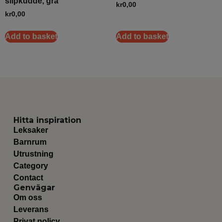
slipkudde, grå
kr
0,00
kr
0,00
Add to basket
Add to basket
Hitta inspiration
Leksaker
Barnrum
Utrustning
Category
Contact
Genvägar
Om oss
Leverans
Privat policy