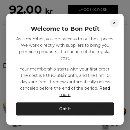
92.00
kr
LÄGG I KORGEN
×
Welcome to Bon Petit
Leveranstid: 2-10 dagar
Frakt EURO 4
As a member, you get access to our best prices.
We work directly with suppliers to bring you
premium products at a fraction of the regular
cost.
Du kanske också gillar
Your membership starts with your first order.
The cost is EURO 38/month, and the first 10
days are free. It renews automatically unless
canceled before the end of the period.
Read
more
Got it