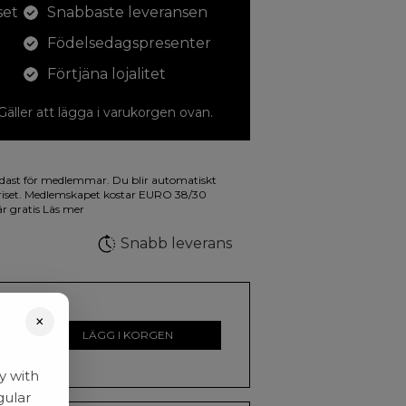
set
Snabbaste leveransen
Födelsedagspresenter
Förtjäna lojalitet
 Gäller att lägga i varukorgen ovan.
dina teckningar med. På illustrationen på
dast för medlemmar. Du blir automatiskt
a fluorescerande färger.
riset. Medlemskapet kostar EURO 38/30
är gratis
Läs mer
Snabb leverans
×
LÄGG I KORGEN
y with
gular