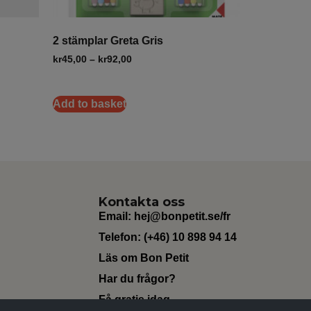
2 stämplar Greta Gris
kr
45,00
–
kr
92,00
Add to basket
Kontakta oss
Email:
hej@bonpetit.se/fr
Telefon: (+46) 10 898 94 14
Läs om Bon Petit
Har du frågor?
Få gratis idag