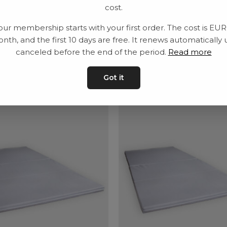
cost.
Leveranstid: 2-10 
our membership starts with your first order. The cost is EU
nth, and the first 10 days are free. It renews automatically 
canceled before the end of the period.
Read more
ar
Got it