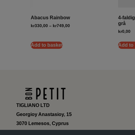
Abacus Rainbow
4-faldi
grå
kr
330,00
–
kr
749,00
kr
0,00
Add to basket
Add to
TIGLIANO LTD
Georgioy Anastasioy, 15
3070 Lemesos, Cyprus
ΗΕ 430179