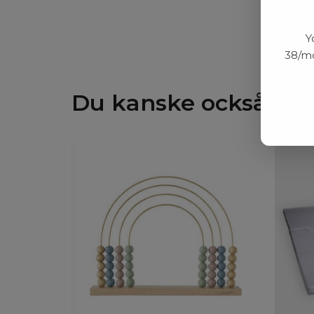
Y
38/mo
Du kanske också gill