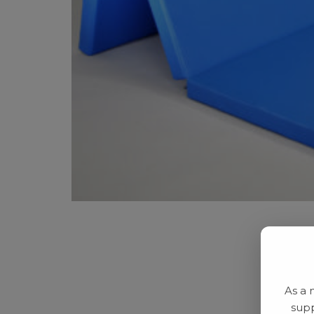
As a 
supp