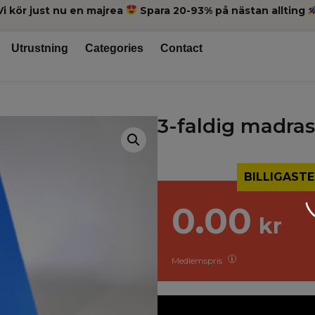
Vi kör just nu en majrea
Spara 20-93% på nästan allting
Utrustning
Categories
Contact
3-faldig madras
BILLIGASTE
0.00
kr
Medlemspris