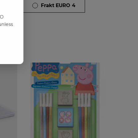
dagar
Frakt EURO 4
RO
unless