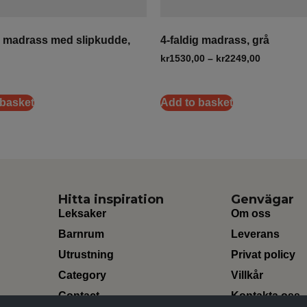
g madrass med slipkudde,
4-faldig madrass, grå
kr
1530,00
–
kr
2249,00
 basket
Add to basket
Hitta inspiration
Genvägar
Leksaker
Om oss
Barnrum
Leverans
Utrustning
Privat policy
Category
Villkår
Contact
Kontakta oss