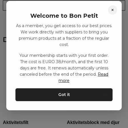
Leveranstid: 2-10 dagar
Frakt EURO 4
×
Welcome to Bon Petit
As a member, you get access to our best prices.
We work directly with suppliers to bring you
Du kanske också gillar
premium products at a fraction of the regular
cost.
Your membership starts with your first order.
The cost is EURO 38/month, and the first 10
days are free. It renews automatically unless
canceled before the end of the period.
Read
more
Got it
Aktivitetsfilt
Aktivitetsblock med djur