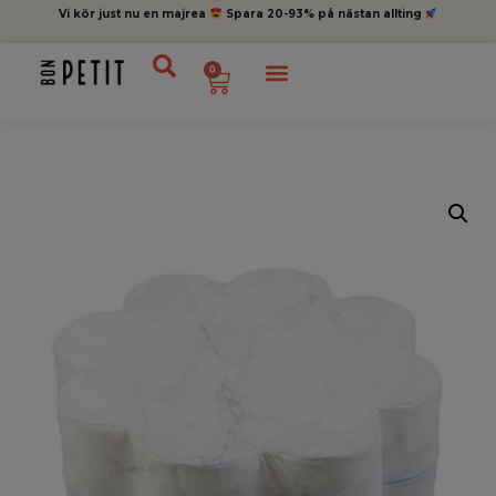
Vi kör just nu en majrea
Spara 20-93% på nästan allting
0