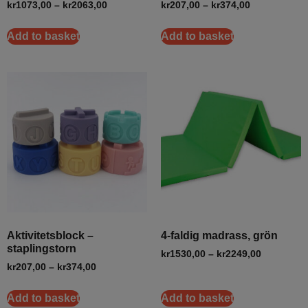
kr
1073,00
–
kr
2063,00
kr
207,00
–
kr
374,00
Add to basket
Add to basket
Aktivitetsblock –
4-faldig madrass, grön
staplingstorn
kr
1530,00
–
kr
2249,00
kr
207,00
–
kr
374,00
Add to basket
Add to basket