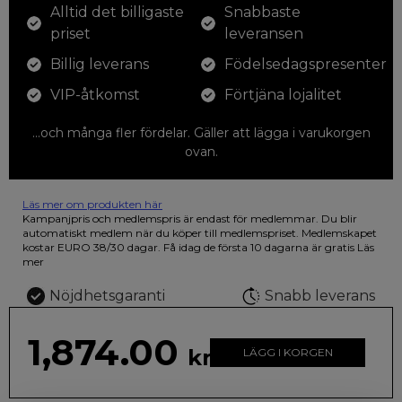
Alltid det billigaste
Snabbaste
priset
leveransen
Billig leverans
Födelsedagspresenter
VIP-åtkomst
Förtjäna lojalitet
...och många fler fördelar. Gäller att lägga i varukorgen
ovan.
Läs mer om produkten här
12 färgpennor som du kan färglägga dina teckningar med. På
Kampanjpris och medlemspris är endast för medlemmar. Du blir
illustrationen på den vackra askan finns fjärilar i vilda fluorescerande
automatiskt medlem när du köper till medlemspriset. Medlemskapet
färger.
kostar EURO 38/30 dagar. Få idag de första 10 dagarna är gratis
Läs
mer
Nöjdhetsgaranti
Snabb leverans
1,874.00
kr
LÄGG I KORGEN