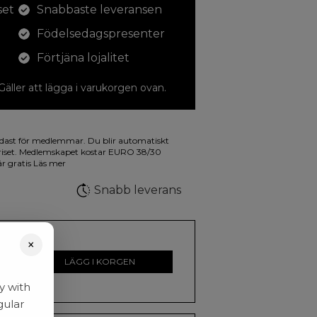
set
Snabbaste leveransen
Födelsedagspresenter
Förtjäna lojalitet
 Gäller att lägga i varukorgen ovan.
dina teckningar med. På illustrationen på
dast för medlemmar. Du blir automatiskt
a fluorescerande färger.
riset. Medlemskapet kostar EURO 38/30
är gratis
Läs mer
Snabb leverans
×
r
LÄGG I KORGEN
y with
gular