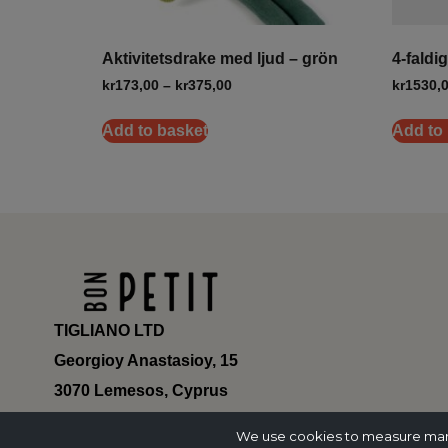
Aktivitetsdrake med ljud – grön
4-faldi
kr
173,00
–
kr
375,00
kr
1530,
Add to basket
Add to
TIGLIANO LTD
Georgioy Anastasioy, 15
3070 Lemesos, Cyprus
ΗΕ 430179
We use cookies to measure marke