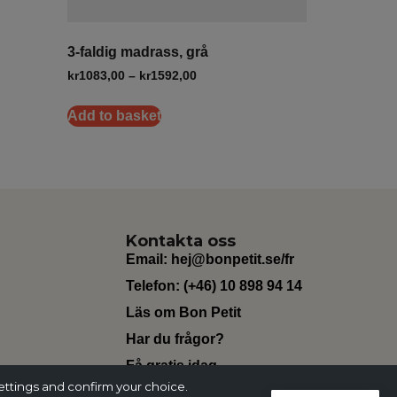
3-faldig madrass, grå
kr
1083,00
–
kr
1592,00
Add to basket
Kontakta oss
Email:
hej@bonpetit.se/fr
Telefon: (+46) 10 898 94 14
Läs om Bon Petit
Har du frågor?
Få gratis idag
ettings and confirm your choice.
Change Currency