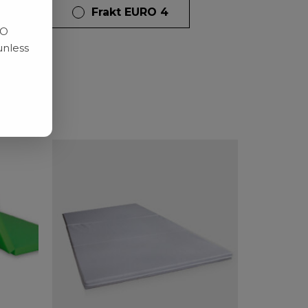
dagar
Frakt EURO 4
RO
unless