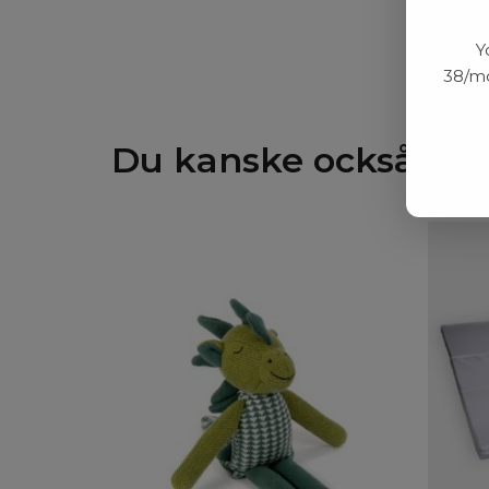
Y
38/mo
Du kanske också gill