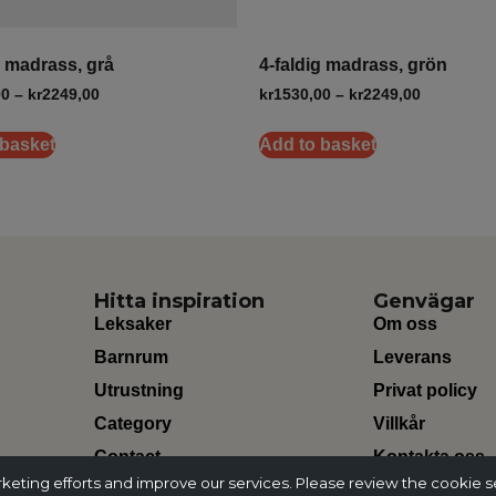
g madrass, grå
4-faldig madrass, grön
00
–
kr
2249,00
kr
1530,00
–
kr
2249,00
 basket
Add to basket
Hitta inspiration
Genvägar
Leksaker
Om oss
Barnrum
Leverans
Utrustning
Privat policy
Category
Villkår
Contact
Kontakta oss
ting efforts and improve our services. Please review the cookie s