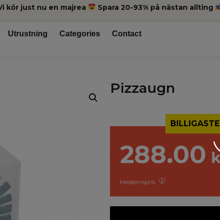
Vi kör just nu en majrea
Spara 20-93% på nästan allting
Utrustning
Categories
Contact
Pizzaugn
BILLIGASTE
288.00
k
Medlemspris