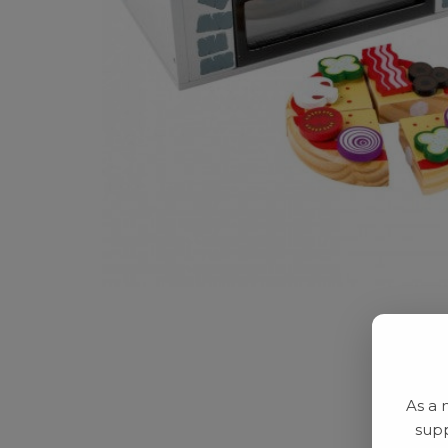
As a 
supp