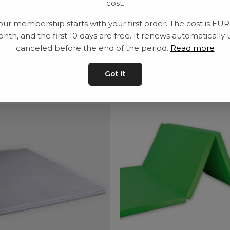
cost.
Leveranstid: 2-10 
our membership starts with your first order. The cost is EU
nth, and the first 10 days are free. It renews automatically 
canceled before the end of the period.
Read more
ar
Got it