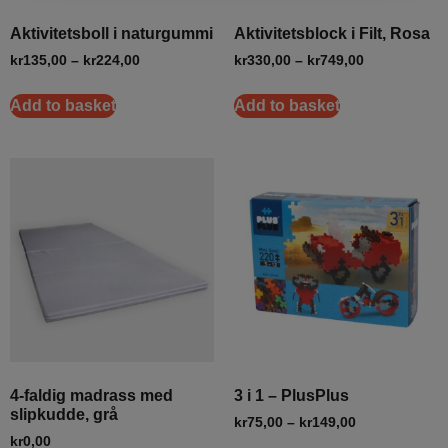
Aktivitetsboll i naturgummi
Aktivitetsblock i Filt, Rosa
kr
135,00
–
kr
224,00
kr
330,00
–
kr
749,00
Add to basket
Add to basket
4-faldig madrass med
3 i 1 – PlusPlus
slipkudde, grå
kr
75,00
–
kr
149,00
kr
0,00