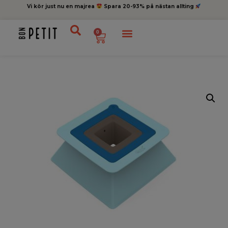
Vi kör just nu en majrea
Spara 20-93% på nästan allting
0