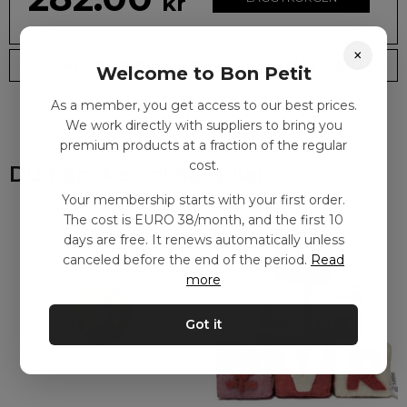
kr
×
Leveranstid: 2-10 dagar
Frakt EURO 4
Welcome to Bon Petit
As a member, you get access to our best prices.
We work directly with suppliers to bring you
premium products at a fraction of the regular
cost.
Du kanske också gillar
Your membership starts with your first order.
The cost is EURO 38/month, and the first 10
days are free. It renews automatically unless
canceled before the end of the period.
Read
more
Got it