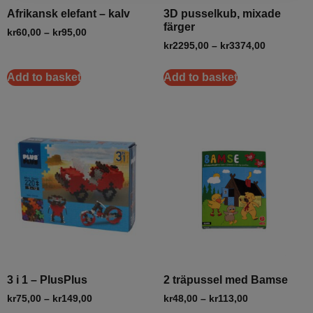
Afrikansk elefant – kalv
3D pusselkub, mixade
färger
kr
60,00
–
kr
95,00
kr
2295,00
–
kr
3374,00
Add to basket
Add to basket
3 i 1 – PlusPlus
2 träpussel med Bamse
kr
75,00
–
kr
149,00
kr
48,00
–
kr
113,00