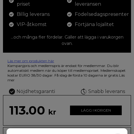
priset
leveransen
Billig leverans
Födelsedagspresenter
VIP-åtkomst
Förtjäna lojalitet
...och många fler fördelar. Gäller att lägga i varukorgen
ovan.
Läs mer om produkten här
12 färgpennor som du kan färglägga dina teckningar med. På
Kampanjpris och medlemspris är endast för medlemmar. Du blir
illustrationen på den vackra askan finns fjärilar i vilda fluorescerande
automatiskt medlem när du köper till medlemspriset. Medlemskapet
färger.
kostar EURO 38/30 dagar. Få idag de första 10 dagarna är gratis
Läs
mer
Nöjdhetsgaranti
Snabb leverans
113.00
kr
LÄGG I KORGEN
Leveranstid: 2-10 dagar
Frakt EURO 4