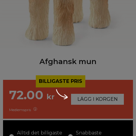
Afghansk mun
BILLIGASTE PRIS
72.00
kr
LÄGG I KORGEN
Medlemspris
Alltid det billigaste
Snabbaste