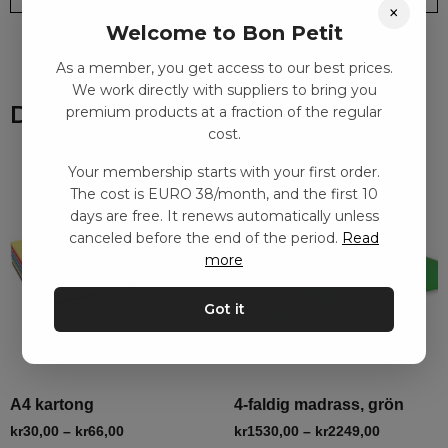
×
Welcome to Bon Petit
As a member, you get access to our best prices.
We work directly with suppliers to bring you
Du kanske också gillar
premium products at a fraction of the regular
cost.
Your membership starts with your first order.
The cost is EURO 38/month, and the first 10
days are free. It renews automatically unless
canceled before the end of the period.
Read
more
Got it
A4 kartong
4-faldig madrass, grön
kr
30,00
–
kr
66,00
kr
1530,00
–
kr
2249,00