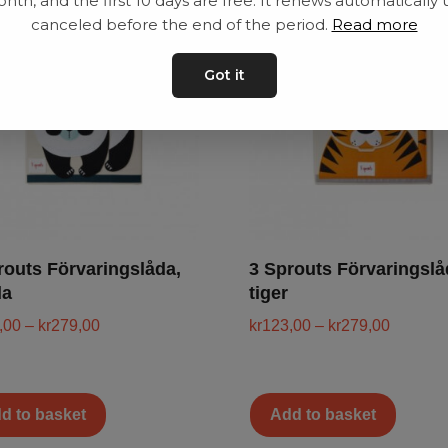
nth, and the first 10 days are free. It renews automatically 
canceled before the end of the period.
Read more
Got it
routs Förvaringslåda,
3 Sprouts Förvaringslå
da
tiger
,00
–
kr
279,00
kr
123,00
–
kr
279,00
d to basket
Add to basket