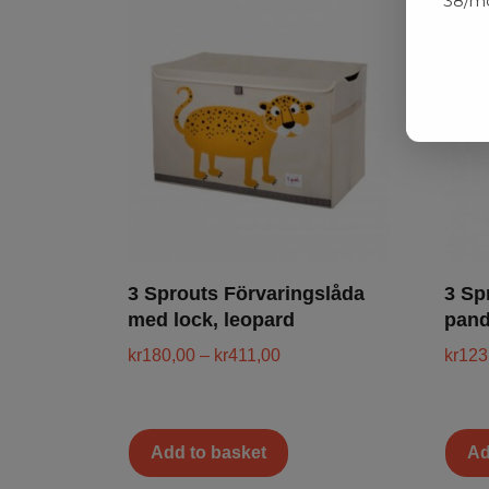
38/mo
3 Sprouts Förvaringslåda
3 Sp
med lock, leopard
pan
kr
180,00
–
kr
411,00
kr
123
Add to basket
Ad