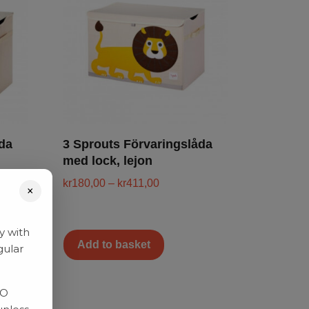
da
3 Sprouts Förvaringslåda
med lock, lejon
kr
180,00
–
kr
411,00
×
y with
Add to basket
gular
RO