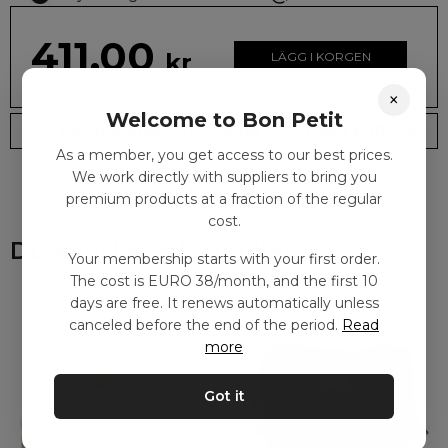
411.00
kr
LÄGG I KORGEN
×
Welcome to Bon Petit
Leveranstid: 2-10 dagar
Frakt EURO 4
As a member, you get access to our best prices.
We work directly with suppliers to bring you
premium products at a fraction of the regular
cost.
Du kanske också gillar
Your membership starts with your first order.
The cost is EURO 38/month, and the first 10
days are free. It renews automatically unless
canceled before the end of the period.
Read
more
Got it