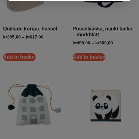
Quiltade korgar, hassel
Pusselväska, mjukt täcke
– mörkblått
kr
395,00
–
kr
617,00
kr
498,00
–
kr
900,00
Add to basket
Add to basket