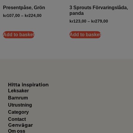
Presentpåse, Grön
3 Sprouts Förvaringslåda,
panda
kr
107,00
–
kr
224,00
kr
123,00
–
kr
279,00
Add to basket
Add to basket
Hitta inspiration
Leksaker
Barnrum
Utrustning
Category
Contact
Genvägar
Om oss