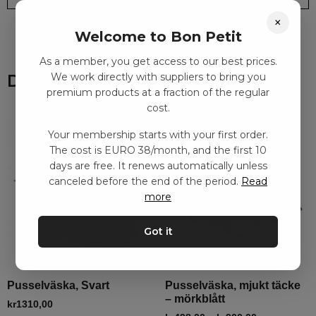
×
Welcome to Bon Petit
As a member, you get access to our best prices.
We work directly with suppliers to bring you
Du kanske också gillar
premium products at a fraction of the regular
cost.
Your membership starts with your first order.
The cost is EURO 38/month, and the first 10
days are free. It renews automatically unless
canceled before the end of the period.
Read
more
Got it
Pusselväska, Svart
Pusselväska, mjukt täcke
– mörkblått
kr
1310,00