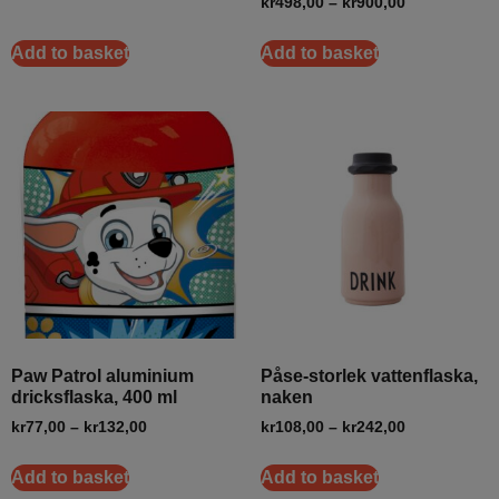
kr
498,00
–
kr
900,00
Add to basket
Add to basket
Paw Patrol aluminium
Påse-storlek vattenflaska,
dricksflaska, 400 ml
naken
kr
77,00
–
kr
132,00
kr
108,00
–
kr
242,00
Add to basket
Add to basket