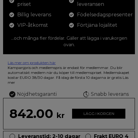
priset
leveransen
Billig leverans
Födelsedagspresenter
VIP-åtkomst
Förtjäna lojalitet
...och många fler fördelar. Gäller att lägga i varukorgen
ovan.
Läs mer om produkten här
12 färgpennor som du kan färglägga dina teckningar med. På
Kampanjpris och medlemspris är endast för medlemmar. Du blir
illustrationen på den vackra askan finns fjärilar i vilda fluorescerande
automatiskt medlem när du köper till medlemspriset. Medlemskapet
färger.
kostar EURO 38/30 dagar. Få idag de första 10 dagarna är gratis
Läs
mer
Nöjdhetsgaranti
Snabb leverans
842.00
kr
LÄGG I KORGEN
Leveranstid: 2-10 dagar
Frakt EURO 4