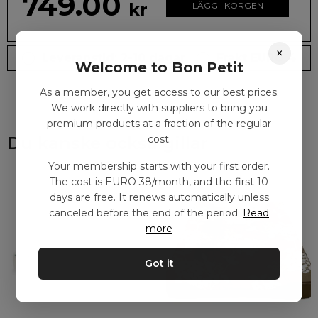
749.00
kr
LÄGG I KORGEN
×
Leveranstid: 2-10 dagar
Frakt EURO 4
Welcome to Bon Petit
As a member, you get access to our best prices.
We work directly with suppliers to bring you
premium products at a fraction of the regular
Du kanske också gillar
cost.
Your membership starts with your first order.
The cost is EURO 38/month, and the first 10
days are free. It renews automatically unless
canceled before the end of the period.
Read
more
Got it