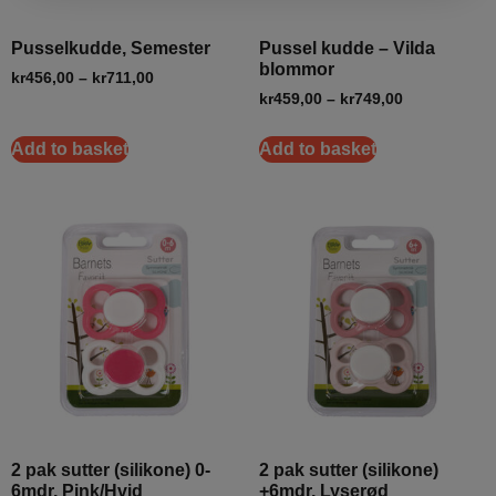
Pusselkudde, Semester
Pussel kudde – Vilda
blommor
kr
456,00
–
kr
711,00
kr
459,00
–
kr
749,00
Add to basket
Add to basket
2 pak sutter (silikone) 0-
2 pak sutter (silikone)
6mdr, Pink/Hvid
+6mdr, Lyserød