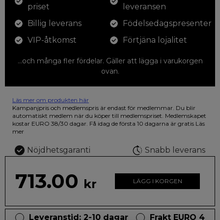
priset
leveransen
Billig leverans
Födelsedagspresenter
VIP-åtkomst
Förtjäna lojalitet
...och många fler fördelar. Gäller att lägga i varukorgen
ovan.
Läs mer om produkten här
12 färgpennor som du kan färglägga dina teckningar med. På
Kampanjpris och medlemspris är endast för medlemmar. Du blir
illustrationen på den vackra askan finns fjärilar i vilda fluorescerande
automatiskt medlem när du köper till medlemspriset. Medlemskapet
färger.
kostar EURO 38/30 dagar. Få idag de första 10 dagarna är gratis
Läs
mer
Nöjdhetsgaranti
Snabb leverans
713.00
kr
LÄGG I KORGEN
Leveranstid: 2-10 dagar
Frakt EURO 4