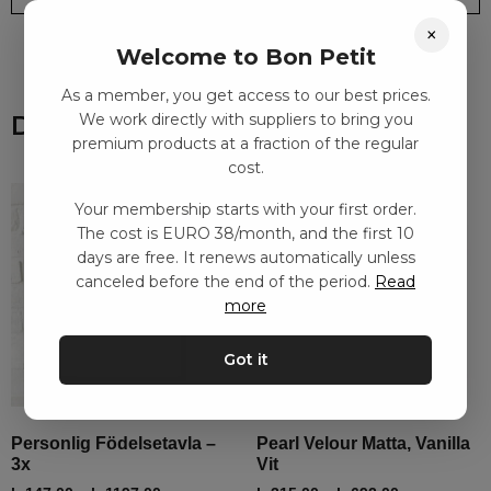
×
Welcome to Bon Petit
As a member, you get access to our best prices.
We work directly with suppliers to bring you
Du kanske också gillar
premium products at a fraction of the regular
cost.
Your membership starts with your first order.
The cost is EURO 38/month, and the first 10
days are free. It renews automatically unless
canceled before the end of the period.
Read
more
Got it
Personlig Födelsetavla –
Pearl Velour Matta, Vanilla
3x
Vit