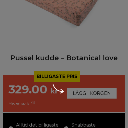
Pussel kudde – Botanical love
BILLIGASTE PRIS
329.00
kr
LÄGG I KORGEN
Medlemspris
Alltid det billigaste
Snabbaste