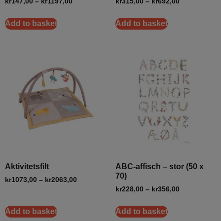
kr
147,00
–
kr
1197,00
kr
315,00
–
kr
692,00
Add to basket
Add to basket
Aktivitetsfilt
ABC-affisch – stor (50 x
70)
kr
1073,00
–
kr
2063,00
kr
228,00
–
kr
356,00
Add to basket
Add to basket