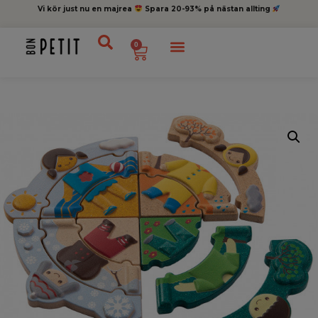
Vi kör just nu en majrea
Spara 20-93% på nästan allting
0