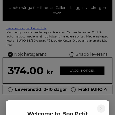
...och många fler fördelar. Gäller att lägga i varukorgen
ovan.
Läs mer om produkten här
12 färgpennor som du kan färglägga dina teckningar med. På
Kampanjpris och medlemspris är endast för medlemmar. Du blir
illustrationen på den vackra askan finns fjärilar i vilda fluorescerande
automatiskt medlem när du köper till medlemspriset. Medlemskapet
färger.
kostar EURO 38/30 dagar. Få idag de första 10 dagarna är gratis
Läs
mer
Nöjdhetsgaranti
Snabb leverans
374.00
kr
LÄGG I KORGEN
Leveranstid: 2-10 dagar
Frakt EURO 4
×
Welcome to Bon Petit