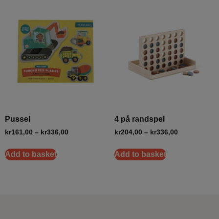
Pussel
4 på randspel
kr
161,00
–
kr
336,00
kr
204,00
–
kr
336,00
Add to basket
Add to basket