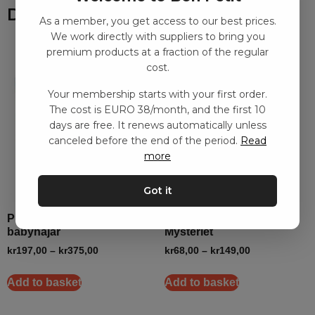
Du kanske också gillar
As a member, you get access to our best prices.
We work directly with suppliers to bring you
premium products at a fraction of the regular
cost.
Your membership starts with your first order.
The cost is EURO 38/month, and the first 10
days are free. It renews automatically unless
canceled before the end of the period.
Read
more
Got it
Pussel med musik –
Pussel – Ramasjang
babyhajar
Mysteriet
kr
197,00
–
kr
375,00
kr
68,00
–
kr
149,00
Add to basket
Add to basket