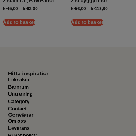
2 stämplar, Paw Patrol
2 st byggplattor
kr
45,00
–
kr
92,00
kr
56,00
–
kr
113,00
Add to basket
Add to basket
Hitta inspiration
Leksaker
Barnrum
Utrustning
Category
Contact
Genvägar
Om oss
Leverans
Privat policy