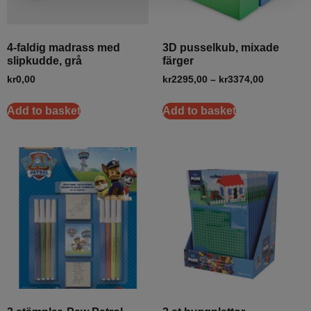
4-faldig madrass med
3D pusselkub, mixade
slipkudde, grå
färger
kr
0,00
kr
2295,00
–
kr
3374,00
Add to basket
Add to basket