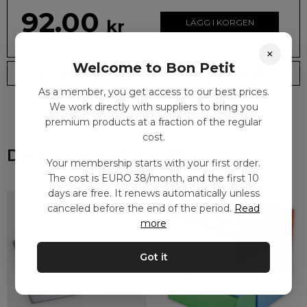
92.00
kr
LÄGG I KORGEN
×
Welcome to Bon Petit
Leveranstid: 2-10 dagar
Frakt EURO 4
As a member, you get access to our best prices.
We work directly with suppliers to bring you
premium products at a fraction of the regular
cost.
Du kanske också gillar
Your membership starts with your first order.
The cost is EURO 38/month, and the first 10
days are free. It renews automatically unless
canceled before the end of the period.
Read
more
Got it