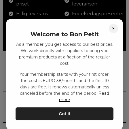
priset
leveransen
Billig leverans
Födelsedagspresenter
VIP-åtkomst
Förtjäna lojalitet
×
Welcome to Bon Petit
...och många fler fördelar. Gäller att lägga i varukorgen
ovan.
As a member, you get access to our best prices.
We work directly with suppliers to bring you
premium products at a fraction of the regular
Läs mer om produkten här
cost.
12 färgpennor som du kan färglägga dina teckningar med. På
Kampanjpris och medlemspris är endast för medlemmar. Du blir
illustrationen på den vackra askan finns fjärilar i vilda fluorescerande
automatiskt medlem när du köper till medlemspriset. Medlemskapet
färger.
kostar EURO 38/30 dagar. Få idag de första 10 dagarna är gratis
Läs
Your membership starts with your first order.
mer
The cost is EURO 38/month, and the first 10
days are free. It renews automatically unless
Nöjdhetsgaranti
Snabb leverans
canceled before the end of the period.
Read
more
282.00
kr
LÄGG I KORGEN
Got it
Leveranstid: 2-10 dagar
Frakt EURO 4