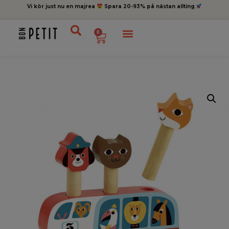
Vi kör just nu en majrea
Spara 20-93% på nästan allting
0