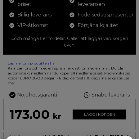
priset
leveransen
Billig leverans
Födelsedagspresenter
VIP-åtkomst
Förtjäna lojalitet
...och många fler fördelar. Gäller att lägga i varukorgen
ovan.
Läs mer om produkten här
12 färgpennor som du kan färglägga dina teckningar med. På
Kampanjpris och medlemspris är endast för medlemmar. Du blir
illustrationen på den vackra askan finns fjärilar i vilda fluorescerande
automatiskt medlem när du köper till medlemspriset. Medlemskapet
färger.
kostar EURO 38/30 dagar. Få idag de första 10 dagarna är gratis
Läs
mer
Nöjdhetsgaranti
Snabb leverans
173.00
kr
LÄGG I KORGEN
Leveranstid: 2-10 dagar
Frakt EURO 4