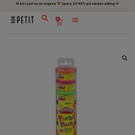
Vi kör just nu en majrea
Spara 20-93% på nästan allting
0