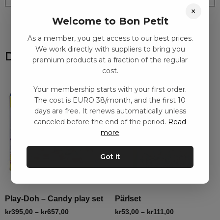
×
Welcome to Bon Petit
As a member, you get access to our best prices.
We work directly with suppliers to bring you
Du kanske också gillar
premium products at a fraction of the regular
cost.
Your membership starts with your first order.
The cost is EURO 38/month, and the first 10
days are free. It renews automatically unless
canceled before the end of the period.
Read
more
Got it
Play-Doh – Candy play set
Pärlset
kr
395,00
–
kr
657,00
kr
53,00
–
kr
111,00