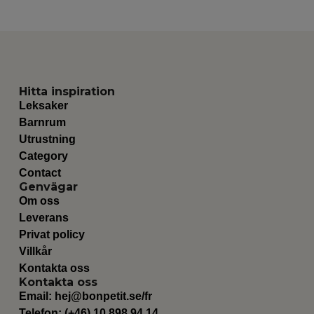
Hitta inspiration
Leksaker
Barnrum
Utrustning
Category
Contact
Genvägar
Om oss
Leverans
Privat policy
Villkår
Kontakta oss
Kontakta oss
Email:
hej@bonpetit.se/fr
Telefon: (+46) 10 898 94 14