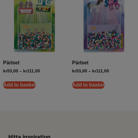
Pärlset
Pärlset
kr
53,00
–
kr
111,00
kr
53,00
–
kr
111,00
Add to basket
Add to basket
Hitta inspiration