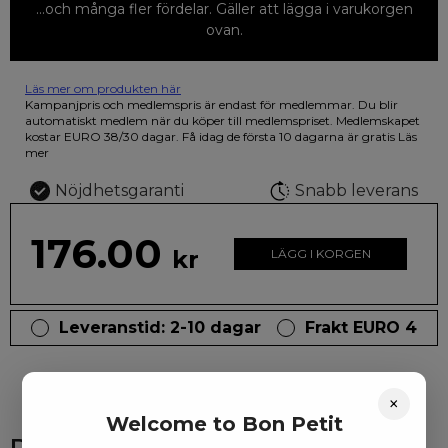
...och många fler fördelar. Gäller att lägga i varukorgen
ovan.
Läs mer om produkten här
12 färgpennor som du kan färglägga dina teckningar med. På
Kampanjpris och medlemspris är endast för medlemmar. Du blir
illustrationen på den vackra askan finns fjärilar i vilda fluorescerande
automatiskt medlem när du köper till medlemspriset. Medlemskapet
färger.
kostar EURO 38/30 dagar. Få idag de första 10 dagarna är gratis
Läs
mer
Nöjdhetsgaranti
Snabb leverans
176.00
kr
LÄGG I KORGEN
Leveranstid: 2-10 dagar
Frakt EURO 4
×
Welcome to Bon Petit
Du kanske också gillar