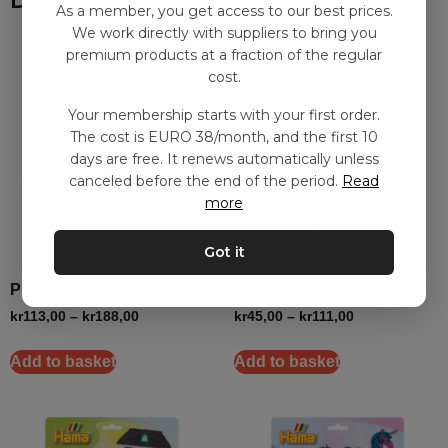
As a member, you get access to our best prices.
We work directly with suppliers to bring you
premium products at a fraction of the regular
cost.
Your membership starts with your first order.
The cost is EURO 38/month, and the first 10
days are free. It renews automatically unless
canceled before the end of the period.
Read
more
Got it
Play-Doh – Brödrost lekset
Pärlset, häst
kr
113,00
–
kr
188,00
kr
45,00
–
kr
111,00
Add to basket
Add to basket