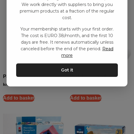
We work directly with suppliers to bring you
premium products at a fraction of the regular
cost.
Your membership starts with your first order.
The cost is EURO 38/month, and the first 10
days are free. It renews automatically unless
canceled before the end of the period.
Read
more
Got it
Pärlplatteset, prinsessor
Pärlplatta – fjärilar
kr
90,00
–
kr
188,00
kr
68,00
–
kr
141,00
Add to basket
Add to basket