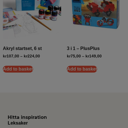
Akryl startset, 6 st
3 i 1 – PlusPlus
kr
107,00
–
kr
224,00
kr
75,00
–
kr
149,00
Add to basket
Add to basket
Hitta inspiration
Leksaker