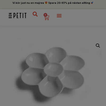
Vi kör just nu en majrea
Spara 20-93% på nästan allting
0