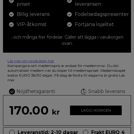
priset
leveransen
Billig leverans
Födelsedagspresenter
VIP-åtkomst
Förtjäna lojalitet
...och många fler fördelar. Gäller att lägga i varukorgen
ovan.
Läs mer om produkten här
12 färgpennor som du kan färglägga dina teckningar med. På
Kampanjpris och medlemspris är endast för medlemmar. Du blir
illustrationen på den vackra askan finns fjärilar i vilda fluorescerande
automatiskt medlem när du köper till medlemspriset. Medlemskapet
färger.
kostar EURO 38/30 dagar. Få idag de första 10 dagarna är gratis
Läs
mer
Nöjdhetsgaranti
Snabb leverans
170.00
kr
LÄGG I KORGEN
Leveranstid: 2-10 dagar
Frakt EURO 4