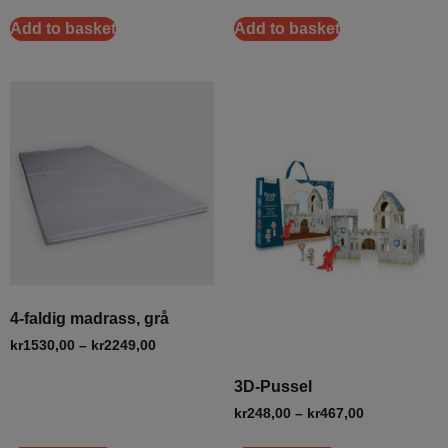
Add to basket
Add to basket
4-faldig madrass, grå
kr
1530,00
–
kr
2249,00
3D-Pussel
kr
248,00
–
kr
467,00