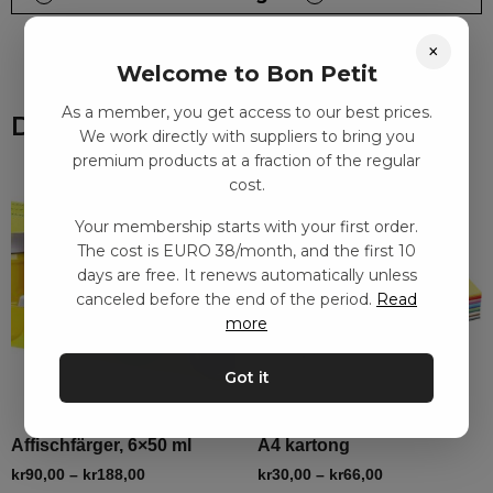
×
Welcome to Bon Petit
As a member, you get access to our best prices.
Du kanske också gillar
We work directly with suppliers to bring you
premium products at a fraction of the regular
cost.
Your membership starts with your first order.
The cost is EURO 38/month, and the first 10
days are free. It renews automatically unless
canceled before the end of the period.
Read
more
Got it
Affischfärger, 6×50 ml
A4 kartong
kr
90,00
–
kr
188,00
kr
30,00
–
kr
66,00