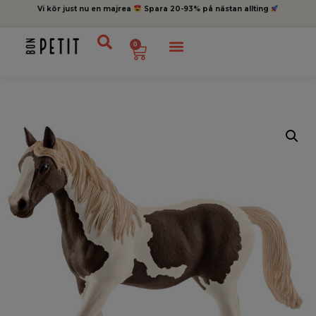
Vi kör just nu en majrea
Spara 20-93% på nästan allting
0