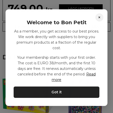
749.00
kr
LÄGG I KORGEN
×
Welcome to Bon Petit
Leveranstid: 2-10 dagar
Frakt EURO 4
As a member, you get access to our best prices.
We work directly with suppliers to bring you
premium products at a fraction of the regular
cost.
Du kanske också gillar
Your membership starts with your first order.
The cost is EURO 38/month, and the first 10
days are free. It renews automatically unless
canceled before the end of the period.
Read
more
Got it