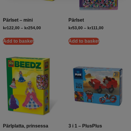
Pärlset – mini
Pärlset
kr
122,00
–
kr
254,00
kr
53,00
–
kr
111,00
Add to basket
Add to basket
Pärlplatta, prinsessa
3 i 1 – PlusPlus