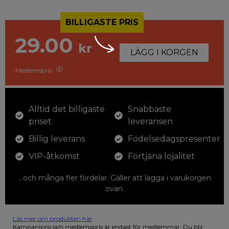
BILLIGASTE PRIS
29.00
kr
LÄGG I KORGEN
Medlemspris
Alltid det billigaste
Snabbaste
priset
leveransen
Billig leverans
Födelsedagspresenter
VIP-åtkomst
Förtjäna lojalitet
...och många fler fördelar. Gäller att lägga i varukorgen
ovan.
Läs mer om produkten här
12 färgpennor som du kan färglägga dina teckningar med. På
Kampanjpris och medlemspris är endast för medlemmar. Du blir