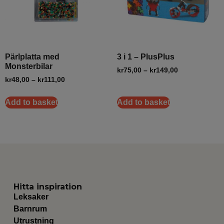
Pärlplatta med
3 i 1 – PlusPlus
Monsterbilar
kr
75,00
–
kr
149,00
kr
48,00
–
kr
111,00
Add to basket
Add to basket
Hitta inspiration
Leksaker
Barnrum
Utrustning