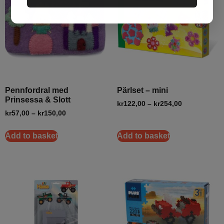
Pennfordral med
Pärlset – mini
Prinsessa & Slott
kr
122,00
–
kr
254,00
kr
57,00
–
kr
150,00
Add to basket
Add to basket