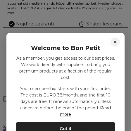
illustrationen på den vackra askan finns fjärilar i vilda fluorescerande
automatiskt medlem när du köper till medlemspriset. Medlemskapet
färger.
kostar EURO 38/30 dagar. Få idag de första 10 dagarna är gratis
Läs
mer
Nöjdhetsgaranti
Snabb leverans
749.00
×
kr
LÄGG I KORGEN
Welcome to Bon Petit
As a member, you get access to our best prices.
Leveranstid: 2-10 dagar
Frakt EURO 4
We work directly with suppliers to bring you
premium products at a fraction of the regular
cost.
Your membership starts with your first order.
The cost is EURO 38/month, and the first 10
Du kanske också gillar
days are free. It renews automatically unless
canceled before the end of the period.
Read
more
Got it