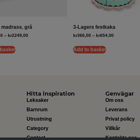
g madrass, grå
3-Lagers festkaka
00
–
kr
2249,00
kr
366,00
–
kr
654,00
 basket
Add to basket
Hitta inspiration
Genvägar
Leksaker
Om oss
Barnrum
Leverans
Utrustning
Privat policy
Category
Villkår
Contact
Kontakta oss