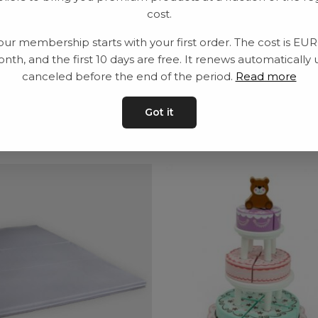
cost.
Leveranstid: 2-10 
our membership starts with your first order. The cost is EU
nth, and the first 10 days are free. It renews automatically 
canceled before the end of the period.
Read more
Got it
ar