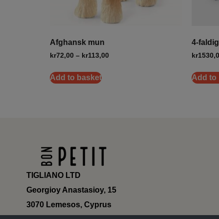
Afghansk mun
4-faldi
kr
72,00
–
kr
113,00
kr
1530,
Add to basket
Add to
TIGLIANO LTD
Georgioy Anastasioy, 15
3070 Lemesos, Cyprus