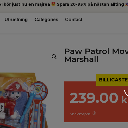
Vi kör just nu en majrea
Spara 20-93% på nästan allting
Utrustning
Categories
Contact
Paw Patrol Movi
Marshall
BILLIGASTE
239.00
k
Medlemspris