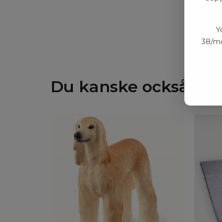
Y
38/mo
Du kanske också gill