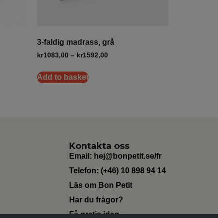
3-faldig madrass, grå
kr
1083,00
–
kr
1592,00
Add to basket
Kontakta oss
Email:
hej@bonpetit.se/fr
Telefon: (+46) 10 898 94 14
Läs om Bon Petit
Har du frågor?
Få gratis idag