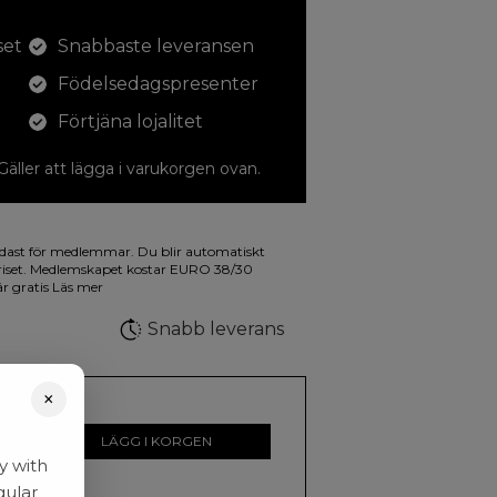
set
Snabbaste leveransen
Födelsedagspresenter
Förtjäna lojalitet
 Gäller att lägga i varukorgen ovan.
dina teckningar med. På illustrationen på
dast för medlemmar. Du blir automatiskt
a fluorescerande färger.
riset. Medlemskapet kostar EURO 38/30
är gratis
Läs mer
Snabb leverans
×
r
LÄGG I KORGEN
y with
gular