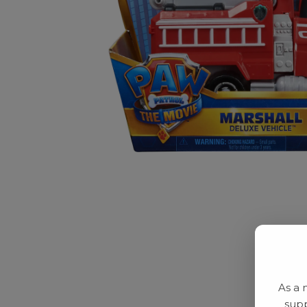
As a 
supp