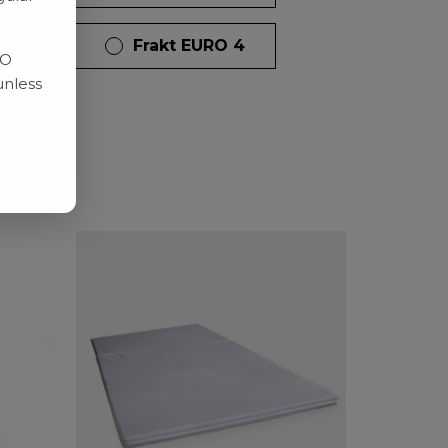
dagar
Frakt EURO 4
RO
unless