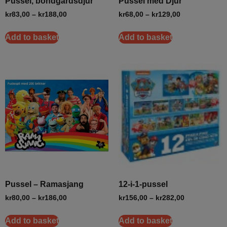
Pussel, bondgårdsdjur
Pussel med Djur
kr
83,00
–
kr
188,00
kr
68,00
–
kr
129,00
Add to basket
Add to basket
Pussel – Ramasjang
12-i-1-pussel
kr
80,00
–
kr
186,00
kr
156,00
–
kr
282,00
Add to basket
Add to basket