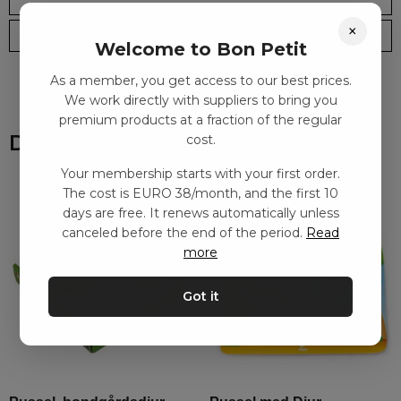
×
Leveranstid: 2-10 dagar
Frakt EURO 4
Welcome to Bon Petit
As a member, you get access to our best prices.
We work directly with suppliers to bring you
premium products at a fraction of the regular
Du kanske också gillar
cost.
Your membership starts with your first order.
The cost is EURO 38/month, and the first 10
days are free. It renews automatically unless
canceled before the end of the period.
Read
more
Got it