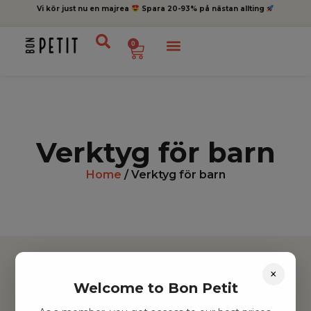
Vi kör just nu en majrea
Spara 20-93% på nästan allting
0
Verktyg för barn
Home
/ Verktyg för barn
×
Welcome to Bon Petit
Hitta inspiration
Leksaker