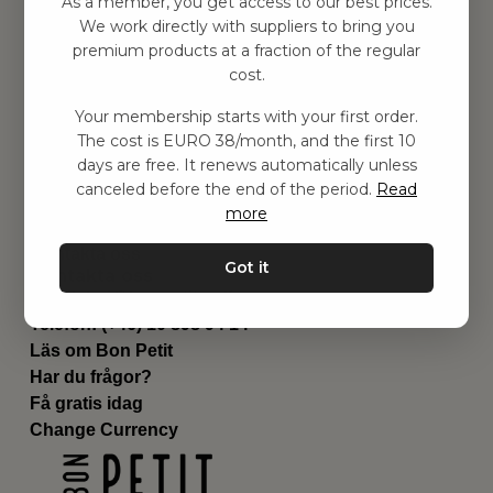
As a member, you get access to our best prices.
Barnrum
We work directly with suppliers to bring you
premium products at a fraction of the regular
Utrustning
cost.
Category
Contact
Your membership starts with your first order.
Genvägar
The cost is EURO 38/month, and the first 10
Om oss
days are free. It renews automatically unless
Leverans
canceled before the end of the period.
Read
Privat policy
more
Villkår
Kontakta oss
Got it
Kontakta oss
Email:
hej@bonpetit.se/fr
Telefon: (+46) 10 898 94 14
Läs om Bon Petit
Har du frågor?
Få gratis idag
Change Currency